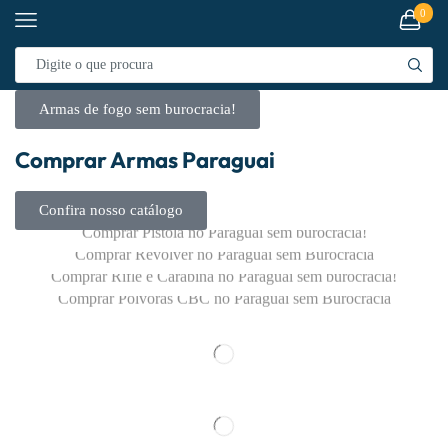
0
Armas de fogo sem burocracia!
Comprar Armas Paraguai
PISTOLAS
REVOLVER
Confira nosso catálogo
CARABINAS / RIFLES
Comprar Pistola no Paraguai sem burocracia!
PÓLVORAS
Comprar Revolver no Paraguai sem Burocracia
Comprar Rifle e Carabina no Paraguai sem burocracia!
Confira
Comprar Pólvoras CBC no Paraguai sem Burocracia
Confira
Confira
Confira