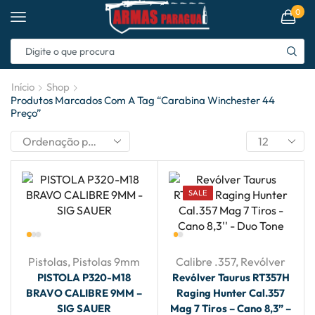
0
Início
Shop
Produtos Marcados Com A Tag “carabina Winchester 44
Preço”
SALE
Pistolas
,
Pistolas 9mm
Calibre .357
,
Revólver
PISTOLA P320-M18
Revólver Taurus RT357H
BRAVO CALIBRE 9MM –
Raging Hunter Cal.357
SIG SAUER
Mag 7 Tiros – Cano 8,3” –