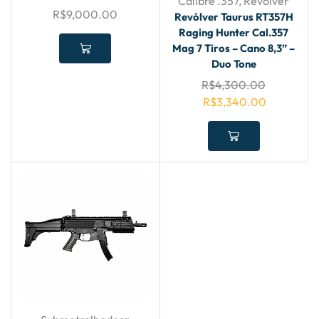
Calibre .357
,
Revólver
R$
9,000.00
Revólver Taurus RT357H
Raging Hunter Cal.357
Mag 7 Tiros – Cano 8,3” –
Duo Tone
R$
4,300.00
R$
3,340.00