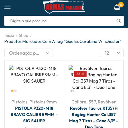
0
Início
Shop
Produtos Marcados Com A Tag “que Es Carabina Winchester”
SALE
Pistolas
,
Pistolas 9mm
Calibre .357
,
Revólver
PISTOLA P320-M18
Revólver Taurus RT357H
BRAVO CALIBRE 9MM –
Raging Hunter Cal.357
SIG SAUER
Mag 7 Tiros – Cano 8,3” –
Duo Tone