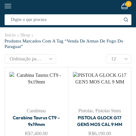
0
Início
Shop
Produtos Marcados Com A Tag “venda De Armas De Fogo Do
Paraguai”
Carabinas
Pistolas
,
Pistolas 9mm
Carabina Taurus CT9 –
PISTOLA GLOCK G17
9x19mm
GEN5 MOS CAL 9 MM
R$
7,400.00
R$
6,190.00