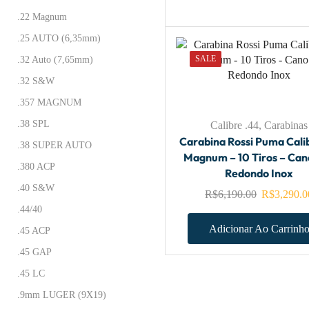
.22 Magnum
.25 AUTO (6,35mm)
SALE
.32 Auto (7,65mm)
.32 S&W
.357 MAGNUM
.38 SPL
Calibre .44
,
Carabinas
Carabina Rossi Puma Cali
.38 SUPER AUTO
Magnum – 10 Tiros – Can
.380 ACP
Redondo Inox
.40 S&W
R$
6,190.00
R$
3,290.0
.44/40
Adicionar Ao Carrinh
.45 ACP
.45 GAP
.45 LC
.9mm LUGER (9X19)