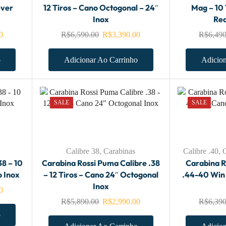
ever
12 Tiros – Cano Octogonal – 24″
Mag – 10 
Inox
Red
0
R$
6,590.00
R$
3,390.00
R$
6,490
o
Adicionar Ao Carrinho
Adicion
SALE
SALE
Calibre 38
,
Carabinas
Calibre .40
,
C
8 – 10
Carabina Rossi Puma Calibre .38
Carabina R
o Inox
– 12 Tiros – Cano 24″ Octogonal
.44-40 Win
Inox
0
R$
5,890.00
R$
2,990.00
R$
6,390
o