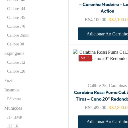
– Coronha Madeira – L
Calibre .44
Action
Calibre .45
R$
4,100.00
R$
2,100.0
Calibre .70
Adicionar Ao Carrinh
Calibre .9mm
Calibre 38
Espingarda
SALE
Calibre .12
Calibre .20
Fuzil
Calibre 38
,
Carabinas
Insumos
Carabina Rossi Puma Cal.3
Tiros – Cano 20″ Redond
Pólvoras
R$
5,490.00
R$
2,890.0
Munições
.17 HMR
Adicionar Ao Carrinh
.22 LR