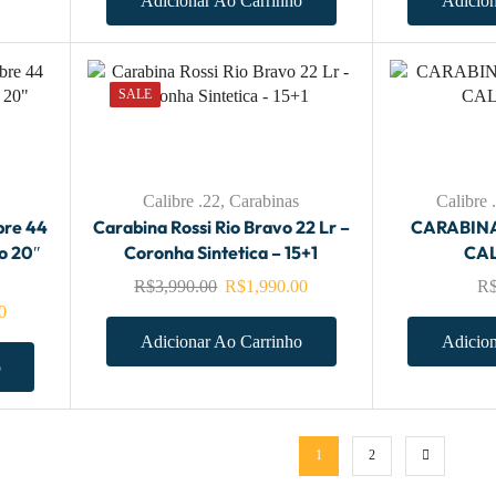
Adicionar Ao Carrinho
Adicion
SALE
Calibre .22
,
Carabinas
Calibre
bre 44
Carabina Rossi Rio Bravo 22 Lr –
CARABINA
o 20″
Coronha Sintetica – 15+1
CAL
R$
3,990.00
R$
1,990.00
R
0
Adicionar Ao Carrinho
Adicion
o
1
2