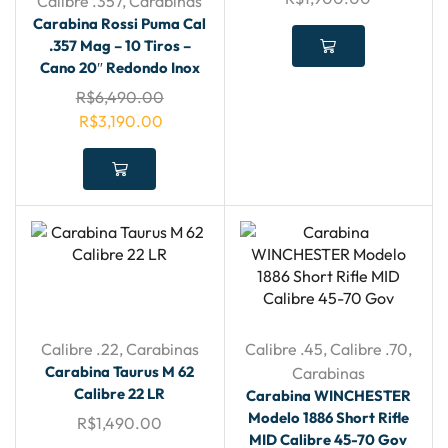
Calibre .357
,
Carabinas
Carabina Rossi Puma Cal
.357 Mag – 10 Tiros –
Cano 20″ Redondo Inox
R$
6,490.00
R$
3,190.00
Calibre .22
,
Carabinas
Calibre .45
,
Calibre .70
,
Carabina Taurus M 62
Carabinas
Calibre 22 LR
Carabina WINCHESTER
Modelo 1886 Short Rifle
R$
1,490.00
MID Calibre 45-70 Gov