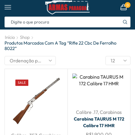
0
Início
Shop
Produtos Marcados Com A Tag “rifle 22 Cbc De Ferrolho
8022”
SALE
Calibre .17
,
Carabinas
Carabina TAURUS M 172
Calibre 17 HMR
R$
1,900.00