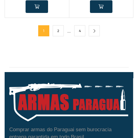
…
1
2
4
Comprar armas do Paraguai sem burocracia
entrega garantida em todo Brasil