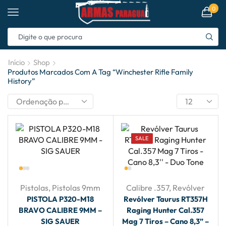
0
Início
Shop
Produtos Marcados Com A Tag “winchester Rifle Family
History”
SALE
Pistolas
,
Pistolas 9mm
Calibre .357
,
Revólver
PISTOLA P320-M18
Revólver Taurus RT357H
BRAVO CALIBRE 9MM –
Raging Hunter Cal.357
SIG SAUER
Mag 7 Tiros – Cano 8,3” –