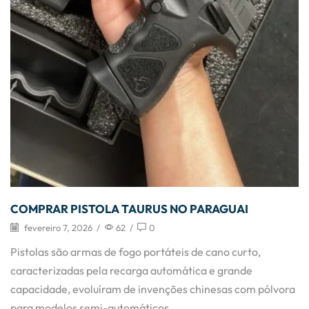
COMPRAR PISTOLA TAURUS NO PARAGUAI
fevereiro 7, 2026
/
62
/
0
Pistolas são armas de fogo portáteis de cano curto,
caracterizadas pela recarga automática e grande
capacidade, evoluíram de invenções chinesas com pólvora
para modelos semi-automáticos...