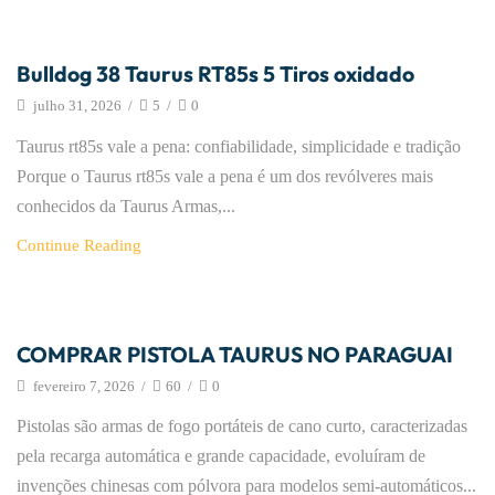
Artigos
Bulldog 38 Taurus RT85s 5 Tiros oxidado
julho 31, 2026
/
5
/
0
Taurus rt85s vale a pena: confiabilidade, simplicidade e tradição
Porque o Taurus rt85s vale a pena é um dos revólveres mais
conhecidos da Taurus Armas,...
Continue Reading
Artigos
COMPRAR PISTOLA TAURUS NO PARAGUAI
fevereiro 7, 2026
/
60
/
0
Pistolas são armas de fogo portáteis de cano curto, caracterizadas
pela recarga automática e grande capacidade, evoluíram de
invenções chinesas com pólvora para modelos semi-automáticos...