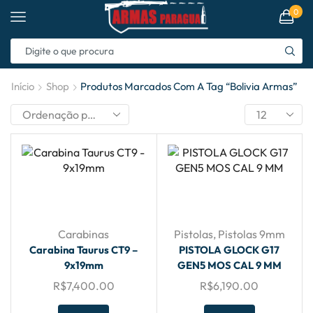
0
Início
Shop
Produtos Marcados Com A Tag “bolivia Armas”
Carabinas
Pistolas
,
Pistolas 9mm
Carabina Taurus CT9 –
PISTOLA GLOCK G17
9x19mm
GEN5 MOS CAL 9 MM
R$
7,400.00
R$
6,190.00