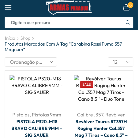
0
Início
Shop
Produtos Marcados Com A Tag “carabina Rossi Puma 357
Magnum”
SALE
Pistolas
,
Pistolas 9mm
Calibre .357
,
Revólver
PISTOLA P320-M18
Revólver Taurus RT357H
BRAVO CALIBRE 9MM –
Raging Hunter Cal.357
SIG SAUER
Mag 7 Tiros – Cano 8,3” –