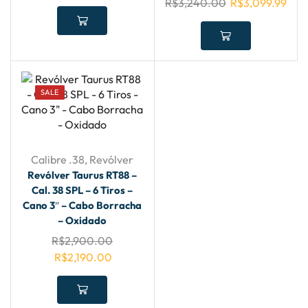
R$
3,240.00
R$
3,099.99
SALE
Calibre .38
,
Revólver
Revólver Taurus RT88 –
Cal. 38 SPL – 6 Tiros –
Cano 3″ – Cabo Borracha
– Oxidado
R$
2,900.00
R$
2,190.00