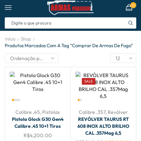
0
Início
Shop
Produtos Marcados Com A Tag “comprar De Armas De Fogo”
SALE
Calibre .45
,
Pistolas
Calibre .357
,
Revólver
Pistola Glock G30 Gen4
REVÓLVER TAURUS RT
Calibre .45 10+1 Tiros
608 INOX ALTO BRILHO
CAL .357Mag 6,5
R$
4,200.00