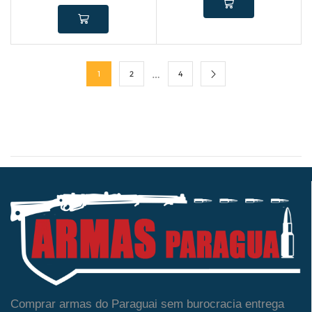
…
1
2
4
Comprar armas do Paraguai sem burocracia entrega