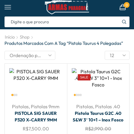
0
Início
Shop
Produtos Marcados Com A Tag “pistola Taurus 4 Polegadas”
SALE
Pistolas
,
Pistolas 9mm
Pistolas
,
Pistolas .40
PISTOLA SIG SAUER
Pistola Taurus G2C .40
P320 X-CARRY 9MM
S&W 3″ 10+1 – Inox Fosco
R$
7,500.00
R$
2,990.00