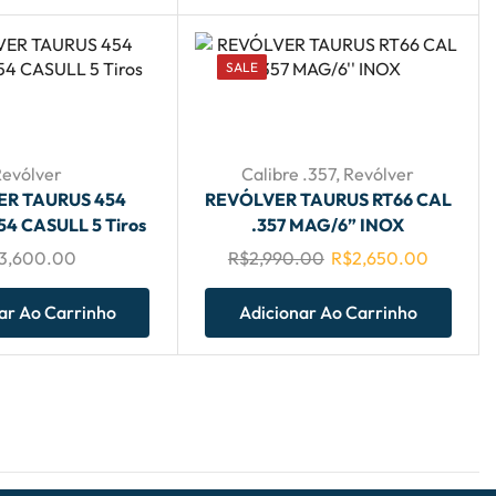
SALE
Revólver
Calibre .357
,
Revólver
ER TAURUS 454
REVÓLVER TAURUS RT66 CAL
4 CASULL 5 Tiros
.357 MAG/6” INOX
3,600.00
R$
2,990.00
R$
2,650.00
ar Ao Carrinho
Adicionar Ao Carrinho