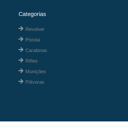
Categorias
Revolver
Pistola
Carabinas
Rifles
Munições
Pólvoras