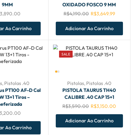
9MM
OXIDADO FOSCO 9 MM
3,890.00
R$
4,190.00
R$
3,649.99
ar Ao Carrinho
Adicionar Ao Carrinho
SALE
s
,
Pistolas .40
Pistolas
,
Pistolas .40
rus PT100 AF-D Cal
PISTOLA TAURUS TH40
W 13+1 Tiros –
CALIBRE .40 CAP 15+1
eferizada
R$
3,590.00
R$
3,150.00
3,200.00
Adicionar Ao Carrinho
ar Ao Carrinho