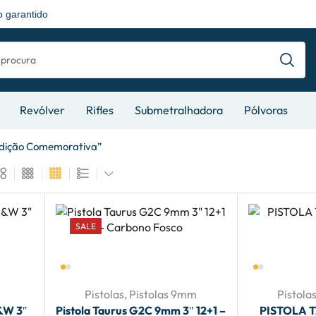
 garantido
Revólver
Rifles
Submetralhadora
Pólvoras
Edição Comemorativa”
SALE
0
Pistolas
,
Pistolas 9mm
Pistola
S&W 3″
Pistola Taurus G2C 9mm 3″ 12+1 –
PISTOLA 