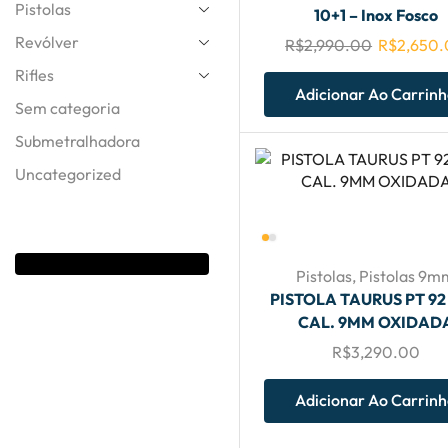
Pistolas
10+1 – Inox Fosco
Tire Suas
Revólver
R$
2,990.00
R$
2,650
Duvidas
Rifles
ATENDIMENTO
Adicionar Ao Carrin
Sem categoria
24HRS
Submetralhadora
Uncategorized
Entre Em
Contato
Pistolas
,
Pistolas 9m
PISTOLA TAURUS PT 92
CAL. 9MM OXIDAD
R$
3,290.00
Adicionar Ao Carrin