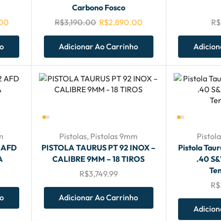
Carbono Fosco
.00
R$
3,190.00
R$
2,890.00
R$
ho
Adicionar Ao Carrinho
Adicion
m
Pistolas
,
Pistolas 9mm
Pistola
 AFD
PISTOLA TAURUS PT 92 INOX –
Pistola Tau
A
CALIBRE 9MM – 18 TIROS
.40 S&
Ten
R$
3,749.99
R$
ho
Adicionar Ao Carrinho
Adicion