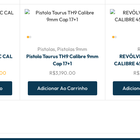
0
Pistolas
,
Pistolas 9mm
C CAL
Pistola Taurus TH9 Calibre 9mm
REVÓLV
Cap 17+1
CALIBRE 45
.00
R$
3,190.00
R$
ho
Adicionar Ao Carrinho
Adicion