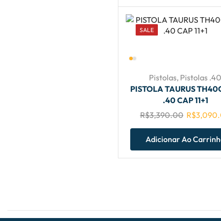
SALE
Pistolas
,
Pistolas .4
PISTOLA TAURUS TH40
.40 CAP 11+1
R$
3,390.00
R$
3,090
Adicionar Ao Carrin