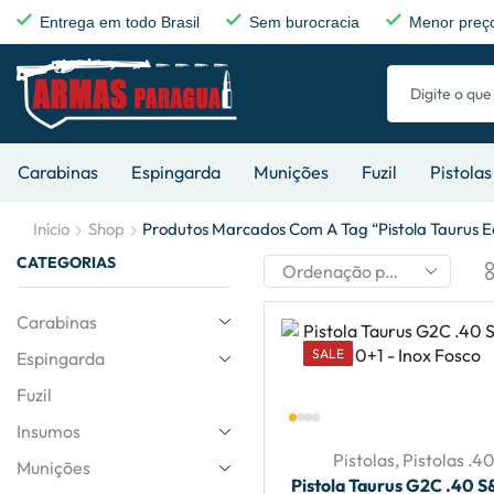
Entrega em todo Brasil
Sem burocracia
Menor preço
Carabinas
Espingarda
Munições
Fuzil
Pistolas
Início
Shop
Produtos Marcados Com A Tag “pistola Taurus 
CATEGORIAS
Carabinas
SALE
Espingarda
Fuzil
Insumos
Pistolas
,
Pistolas .4
Munições
Pistola Taurus G2C .40 