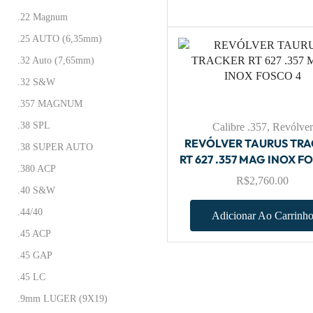
.22 Magnum
.25 AUTO (6,35mm)
.32 Auto (7,65mm)
.32 S&W
.357 MAGNUM
.38 SPL
Calibre .357
,
Revólver
REVÓLVER TAURUS TR
.38 SUPER AUTO
RT 627 .357 MAG INOX F
.380 ACP
R$
2,760.00
.40 S&W
.44/40
Adicionar Ao Carrinh
.45 ACP
.45 GAP
.45 LC
.9mm LUGER (9X19)