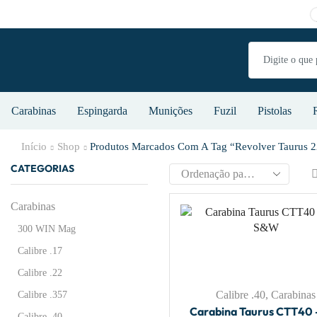
Carabinas
Espingarda
Munições
Fuzil
Pistolas
Início
Shop
Produtos Marcados Com A Tag “revolver Taurus 22
CATEGORIAS
Carabinas
300 WIN Mag
Calibre .17
Calibre .22
Calibre .40
,
Carabinas
Calibre .357
Carabina Taurus CTT40 
Calibre .40