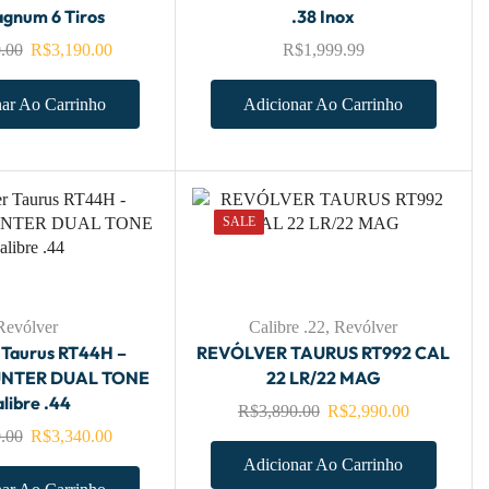
agnum 6 Tiros
.38 Inox
.00
R$
3,190.00
R$
1,999.99
ar Ao Carrinho
Adicionar Ao Carrinho
SALE
Revólver
Calibre .22
,
Revólver
 Taurus RT44H –
REVÓLVER TAURUS RT992 CAL
NTER DUAL TONE
22 LR/22 MAG
libre .44
R$
3,890.00
R$
2,990.00
.00
R$
3,340.00
Adicionar Ao Carrinho