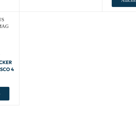
Adicion
ACKER
OSCO 4
o