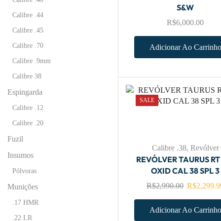
S&W
Calibre .44
R$
6,000.00
Calibre .45
Calibre .70
Adicionar Ao Carrinh
Calibre .9mm
Calibre 38
Espingarda
SALE
Calibre .12
Calibre .20
Fuzil
Calibre .38
,
Revólver
Insumos
REVÓLVER TAURUS RT
OXID CAL 38 SPL 3
Pólvoras
R$
2,990.00
R$
2,299.9
Munições
.17 HMR
Adicionar Ao Carrinh
.22 LR