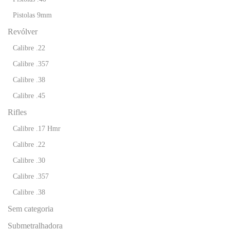
Pistolas 9mm
Revólver
Calibre .22
Calibre .357
Calibre .38
Calibre .45
Rifles
Calibre .17 Hmr
Calibre .22
Calibre .30
Tire Suas
Calibre .357
Duvidas
Calibre .38
ATENDIMENTO
Sem categoria
24HRS
Submetralhadora