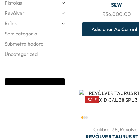
Pistolas
S&W
Tire Suas
Revólver
R$
6,000.00
Duvidas
Rifles
ATENDIMENTO
Adicionar Ao Carrin
Sem categoria
24HRS
Submetralhadora
Uncategorized
Entre Em
Contato
SALE
Calibre .38
,
Revólve
REVÓLVER TAURUS RT