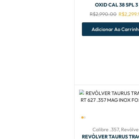
OXID CAL 38 SPL 3
R$
2,990.00
R$
2,299.
Adicionar Ao Carrin
Calibre .357
,
Revólve
REVÓLVER TAURUS TR