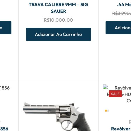
TRAVA CALIBRE 9MM – SIG
.44 M
SAUER
R$
3,990
R$
10,000.00
ho
Adicion
Adicionar Ao Carrinho
SALE
r
 856
Revólver