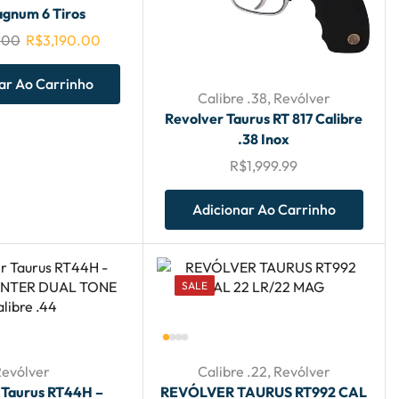
agnum 6 Tiros
.00
R$
3,190.00
ar Ao Carrinho
Calibre .38
,
Revólver
Revolver Taurus RT 817 Calibre
.38 Inox
R$
1,999.99
Adicionar Ao Carrinho
SALE
Revólver
Calibre .22
,
Revólver
 Taurus RT44H –
REVÓLVER TAURUS RT992 CAL