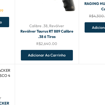
RAGING HU
Ca
99
R$
4,300
ho
Calibre .38
,
Revólver
Adicion
Revólver Taurus RT 889 Calibre
.38 6 Tiros
R$
2,640.00
Adicionar Ao Carrinho
r
ACKER