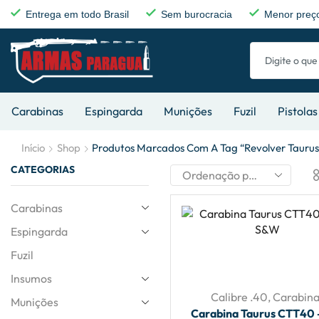
Entrega em todo Brasil
Sem burocracia
Menor preço
Carabinas
Espingarda
Munições
Fuzil
Pistolas
Início
Shop
Produtos Marcados Com A Tag “revolver Taurus 
CATEGORIAS
Carabinas
Espingarda
Fuzil
Insumos
Calibre .40
,
Carabina
Munições
Carabina Taurus CTT40 