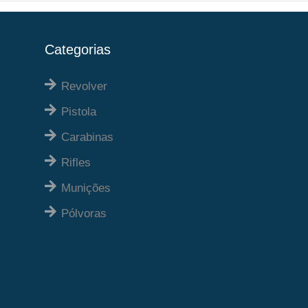
Categorias
Revolver
Pistola
Carabinas
Rifles
Munições
Pólvoras