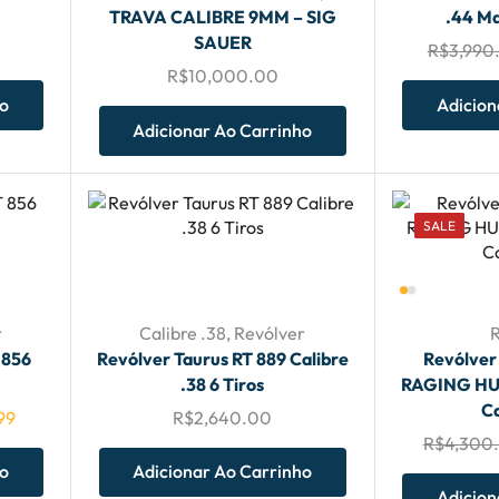
TRAVA CALIBRE 9MM – SIG
.44 M
SAUER
R$
3,990
R$
10,000.00
ho
Adicion
Adicionar Ao Carrinho
SALE
r
Calibre .38
,
Revólver
 856
Revólver Taurus RT 889 Calibre
Revólver
.38 6 Tiros
RAGING HU
Ca
99
R$
2,640.00
R$
4,300
ho
Adicionar Ao Carrinho
Adicion