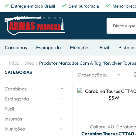
Entrega em todo Brasil
Sem burocracia
Menor preço
Carabinas
Espingarda
Munições
Fuzil
Pistolas
Início
Shop
Produtos Marcados Com A Tag “revolver Taurus 
CATEGORIAS
Carabinas
Espingarda
Fuzil
Insumos
Calibre .40
,
Carabina
Munições
Carabina Taurus CTT40 