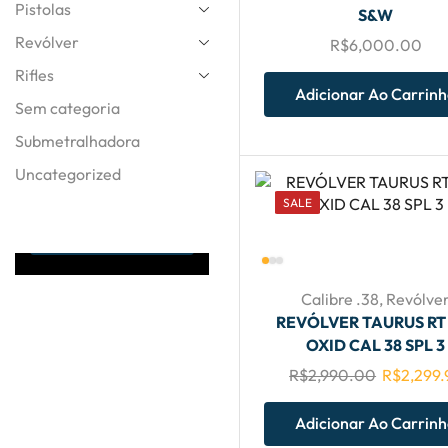
Pistolas
S&W
Revólver
R$
6,000.00
Rifles
Adicionar Ao Carrin
Sem categoria
TIRE SUAS DUVIDAS
Submetralhadora
ATENDIMENTO
24HRS
Uncategorized
SALE
Entre Em
Contato
Calibre .38
,
Revólve
REVÓLVER TAURUS RT
OXID CAL 38 SPL 3
R$
2,990.00
R$
2,299.
Adicionar Ao Carrin