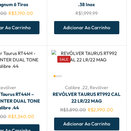
agnum 6 Tiros
.38 Inox
.00
R$
3,190.00
R$
1,999.99
ar Ao Carrinho
Adicionar Ao Carrinho
SALE
Revólver
Calibre .22
,
Revólver
 Taurus RT44H –
REVÓLVER TAURUS RT992 CAL
NTER DUAL TONE
22 LR/22 MAG
libre .44
R$
3,890.00
R$
2,990.00
.00
R$
3,340.00
Adicionar Ao Carrinho
ar Ao Carrinho