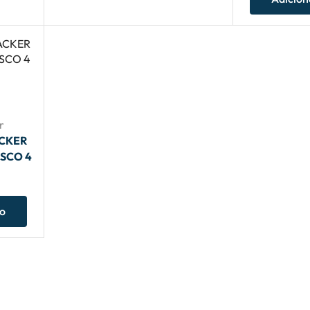
r
ACKER
OSCO 4
ho