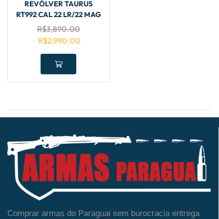
REVÓLVER TAURUS
RT992 CAL 22 LR/22 MAG
R$
3,890.00
R$
2,990.00
Comprar armas do Paraguai sem burocracia entrega