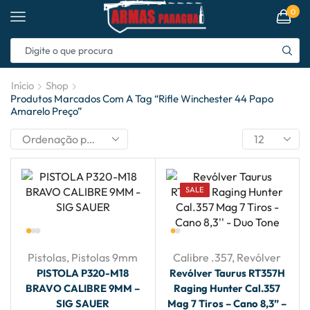
0
Início
Shop
Produtos Marcados Com A Tag “rifle Winchester 44 Papo
Amarelo Preço”
SALE
Pistolas
,
Pistolas 9mm
Calibre .357
,
Revólver
PISTOLA P320-M18
Revólver Taurus RT357H
BRAVO CALIBRE 9MM –
Raging Hunter Cal.357
SIG SAUER
Mag 7 Tiros – Cano 8,3” –