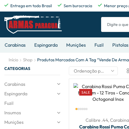
Entrega em todo Brasil
Sem burocracia
Menor preço 
Carabinas
Espingarda
Munições
Fuzil
Pistolas
Início
Shop
Produtos Marcados Com A Tag “vende De Arma
CATEGORIAS
Carabinas
SALE
Espingarda
Fuzil
Insumos
Calibre .44
,
Carabina
Munições
Carabina Rossi Puma Ca