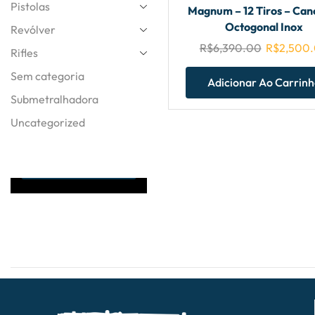
Pistolas
Magnum – 12 Tiros – Can
Octogonal Inox
Revólver
R$
6,390.00
R$
2,500
Rifles
Sem categoria
Adicionar Ao Carrin
TIRE SUAS DUVIDAS
Submetralhadora
ATENDIMENTO
24HRS
Uncategorized
Entre Em
Contato