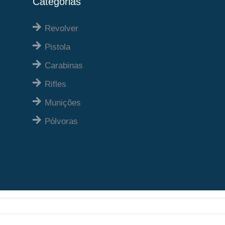
Categorias
Revolver
Pistola
Carabinas
Rifles
Munições
Pólvoras