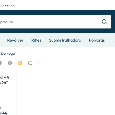
garantido
Revólver
Rifles
Submetralhadora
Pólvoras
 De Fogo”
s
l 44