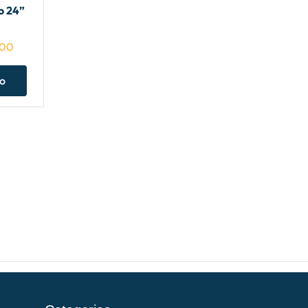
o 24”
.00
ho